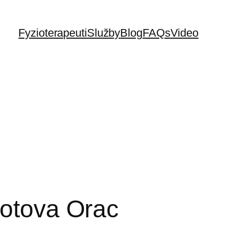
Fyzioterapeuti
Služby
Blog
FAQs
Video
hotova Orac