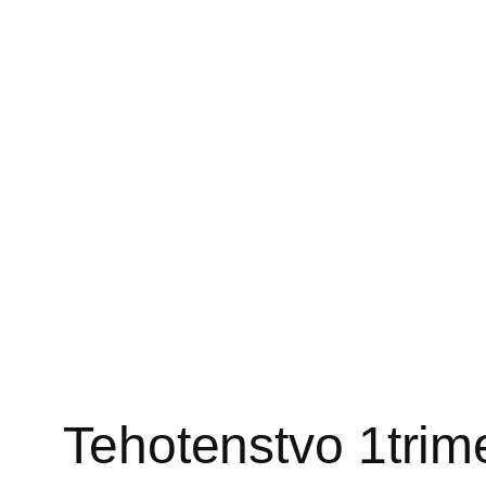
Prejsť
na
obsah
Tehotenstvo 1trim