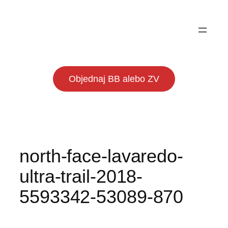
Prejsť
na
obsah
Objednaj BB alebo ZV
north-face-lavaredo-
ultra-trail-2018-
5593342-53089-870