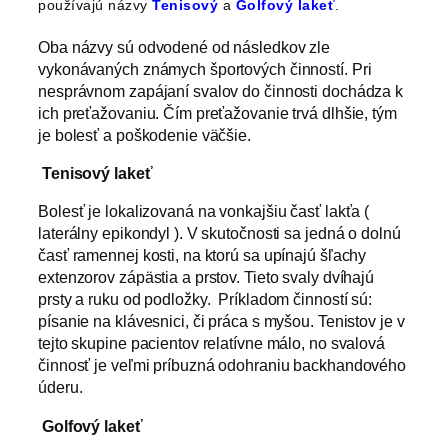
používajú názvy
Tenisový
a
Golfový lakeť
.
Oba názvy sú odvodené od následkov zle
vykonávaných známych športových činností. Pri
nesprávnom zapájaní svalov do činnosti dochádza k
ich preťažovaniu. Čím preťažovanie trvá dlhšie, tým
je bolesť a poškodenie väčšie.
Tenisový lakeť
Bolesť je lokalizovaná na vonkajšiu časť lakťa (
laterálny epikondyl ). V skutočnosti sa jedná o dolnú
časť ramennej kosti, na ktorú sa upínajú šľachy
extenzorov zápästia a prstov. Tieto svaly dvíhajú
prsty a ruku od podložky. Príkladom činností sú:
písanie na klávesnici, či práca s myšou. Tenistov je v
tejto skupine pacientov relatívne málo, no svalová
činnosť je veľmi príbuzná odohraniu backhandového
úderu.
Golfový lakeť