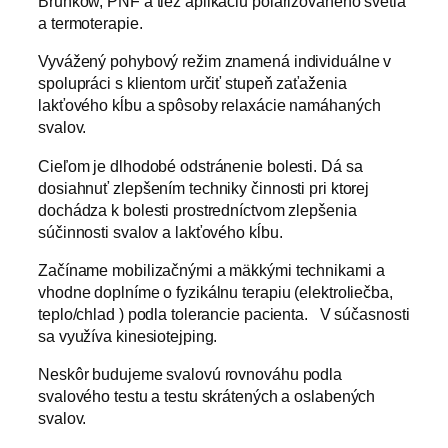
Brunkow, PNF a tiež aplikáciu polarizovaného svetla
a termoterapie.
Vyvážený pohybový režim znamená individuálne v
spolupráci s klientom určiť stupeň zaťaženia
lakťového kĺbu a spôsoby relaxácie namáhaných
svalov.
Cieľom je dlhodobé odstránenie bolesti. Dá sa
dosiahnuť zlepšením techniky činnosti pri ktorej
dochádza k bolesti prostredníctvom zlepšenia
súčinnosti svalov a lakťového kĺbu.
Začíname mobilizačnými a mäkkými technikami a
vhodne doplníme o fyzikálnu terapiu (elektroliečba,
teplo/chlad ) podla tolerancie pacienta. V súčasnosti
sa využíva kinesiotejping.
Neskôr budujeme svalovú rovnováhu podla
svalového testu a testu skrátených a oslabených
svalov.