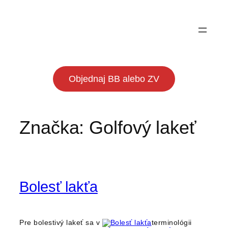
Prejsť
na
obsah
Objednaj BB alebo ZV
Značka:
Golfový lakeť
Bolesť lakťa
Pre bolestivý lakeť sa v
terminológii