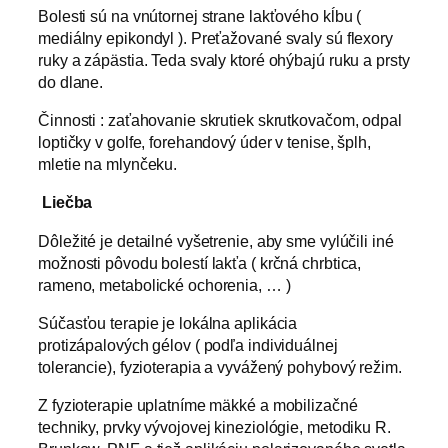
Bolesti sú na vnútornej strane lakťového kĺbu (
mediálny epikondyl ). Preťažované svaly sú flexory
ruky a zápästia. Teda svaly ktoré ohýbajú ruku a prsty
do dlane.
Činnosti : zaťahovanie skrutiek skrutkovačom, odpal
loptičky v golfe, forehandový úder v tenise, šplh,
mletie na mlynčeku.
Liečba
Dôležité je detailné vyšetrenie, aby sme vylúčili iné
možnosti pôvodu bolestí lakťa ( krčná chrbtica,
rameno, metabolické ochorenia, … )
Súčasťou terapie je lokálna aplikácia
protizápalových gélov ( podľa individuálnej
tolerancie), fyzioterapia a vyvážený pohybový režim.
Z fyzioterapie uplatníme mäkké a mobilizačné
techniky, prvky vývojovej kineziológie, metodiku R.