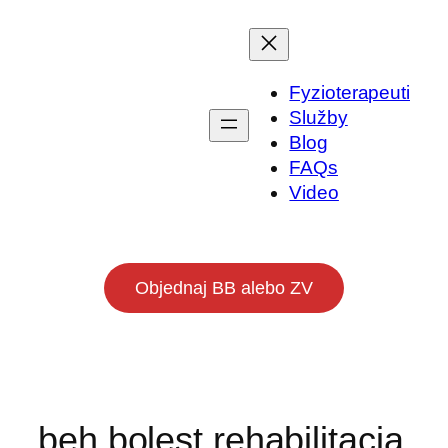
Prejsť
na
obsah
Fyzioterapeuti
Služby
Blog
FAQs
Video
Objednaj BB alebo ZV
beh bolest rehabilitacia