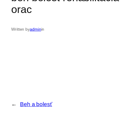
orac
Written by
admin
in
←
Beh a bolesť