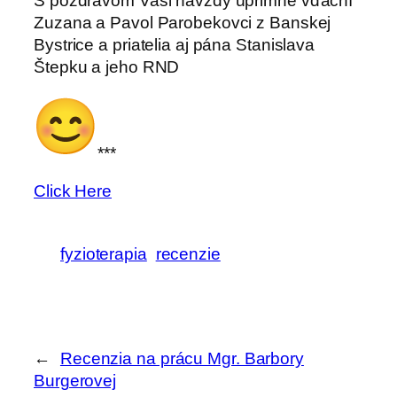
S pozdravom Vaši navždy úprimne vďační
Zuzana a Pavol Parobekovci z Banskej
Bystrice a priatelia aj pána Stanislava
Štepku a jeho RND
***
Click Here
fyzioterapia
recenzie
←
Recenzia na prácu Mgr. Barbory
Burgerovej