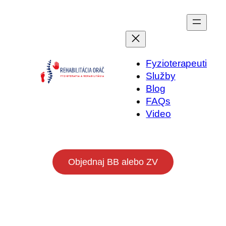
Prejsť
na
obsah
Fyzioterapeuti
Služby
Blog
FAQs
Video
Objednaj BB alebo ZV