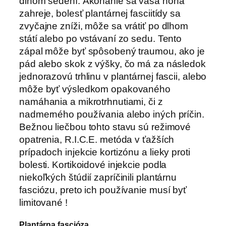
dlhom sedení. Akonáhle sa vaša noha
zahreje, bolesť plantárnej fasciitídy sa
zvyčajne zníži, môže sa vrátiť po dlhom
státí alebo po vstávaní zo sedu. Tento
zápal môže byť spôsobený traumou, ako je
pád alebo skok z výšky, čo má za následok
jednorazovú trhlinu v plantárnej fascii, alebo
môže byť výsledkom opakovaného
namáhania a mikrotrhnutiami, či z
nadmerného používania alebo iných príčin.
Bežnou liečbou tohto stavu sú režimové
opatrenia, R.I.C.E. metóda v ťažších
prípadoch injekcie kortizónu a lieky proti
bolesti. Kortikoidové injekcie podla
niekoľkých štúdií zapríčinili plantárnu
fasciózu, preto ich používanie musí byť
limitované !
Plantárna fascióza