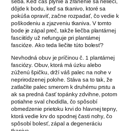
seba. Keď čas plynie a zranenie sa nelieči,
dôjde k bodu, keď sa tkanivo, ktoré sa
pokúša opraviť, začne rozpadať, čo vedie k
poškodeniu a zjazveniu tkaniva. V tomto
bode je zápal preč, takže liečba plantárnej
fasciitídy už nefunguje pri plantárnej
fascióze. Ako teda liečite túto bolesť?
Nevhodná obuv je príčinou č. 1 plantárnej
fasciózy. Obuv, ktorá má úzku alebo
zúženú špičku, drží váš palec na nohe v
neprirodzenej polohe. Stáva sa to tak, že
zatlačíte palec smerom k druhému prstu a
ak sa predná časť topánky zdvihne, potom
potiahne sval chodidla, čo spôsobí
obmedzenie prietoku krvi do hlavnej tepny,
ktorá vedie krv do spodnej časti nohy, čo
spôsobí bolesť, zápal a degeneráciu
tkaniva.