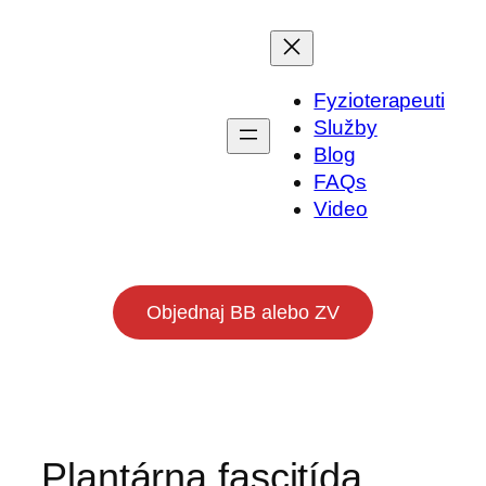
Prejsť
na
obsah
Fyzioterapeuti
Služby
Blog
FAQs
Video
Objednaj BB alebo ZV
Plantárna fascitída